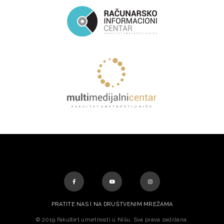
PRATITE NAS I NA DRUŠTVENIM MREŽAMA
© 2019 Fakultet umetnosti u Nišu. Sva prava zadržana.