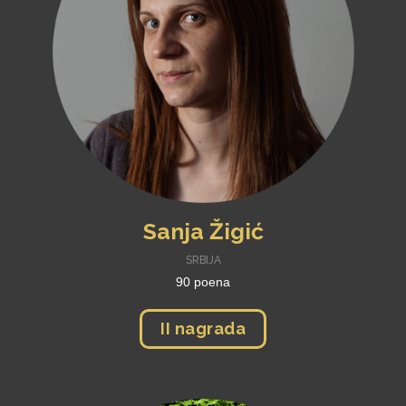
Sanja Žigić
SRBIJA
90 poena
II nagrada