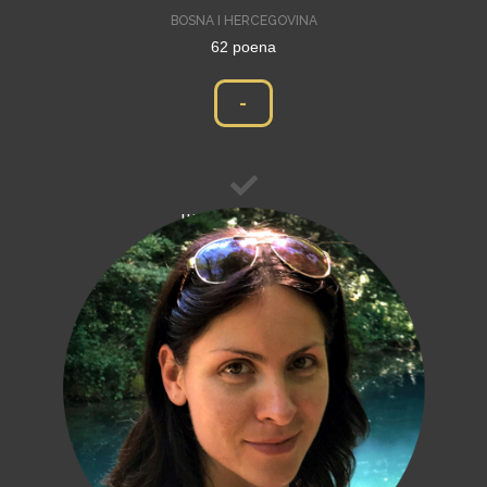
BOSNA I HERCEGOVINA
62 poena
-
III kategorija
mladi stvaraoci starosti do 35 godina