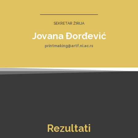
SEKRETAR ŽIRIJA
Jovana Đorđević
printmaking@artf.ni.ac.rs
Rezultati