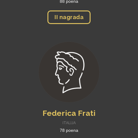
88 poena
II nagrada
Federica Frati
ITALIJA
78 poena