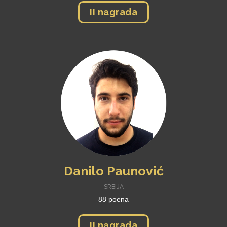
II nagrada
Danilo Paunović
SRBIJA
88 poena
II nagrada