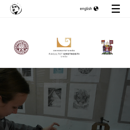
english
Konstantin Veliki
Internacionalno umetničko takmičenje