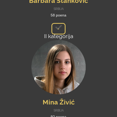
Barbara Stanković
SRBIJA
58 poena
-
II kategorija
studenti
Mina Živić
SRBIJA
92 poena