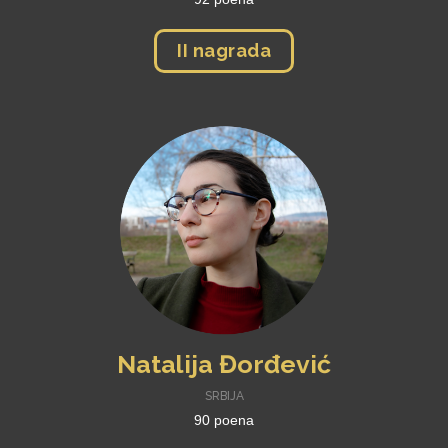
II nagrada
Natalija Đorđević
SRBIJA
90 poena