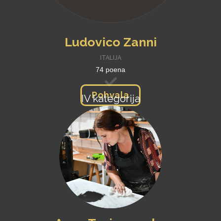
Ludovico Zanni
ITALIJA
74 poena
Pohvala
IV kategorija
bez limita